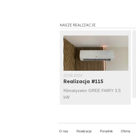
NASZE REALIZACJE
5.2015
23.08.2024
lizacja #101
Realizacja #115
aż Unical Air Crystal 2,6
Klimatyzator GREE FAIRY 3,5
kW
O nas
Realizacje
Poradnik
Oferta