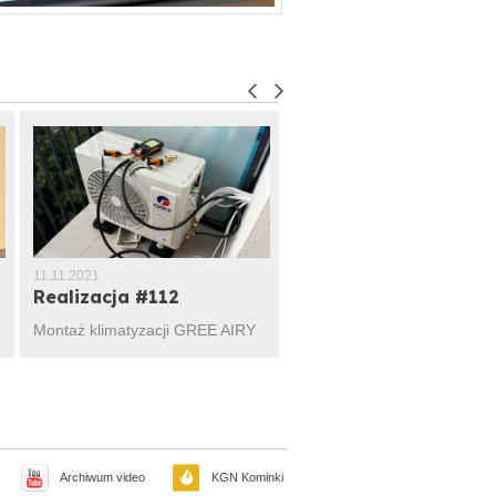
11.11.2021
11.11.2021
Realizacja #112
Realizacja #111
Montaż klimatyzacji GREE AIRY
Montaż GREE PULAR PRO
Archiwum video
KGN Kominki