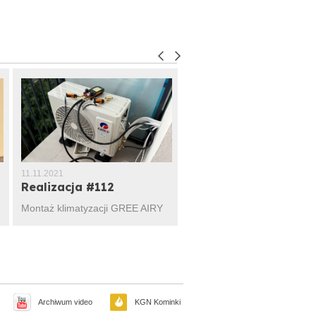
11.11.2021
11.11.2021
Realizacja #112
Realizacja #111
Montaż klimatyzacji GREE AIRY
Montaż GREE PULAR PRO
Archiwum video
KGN Kominki