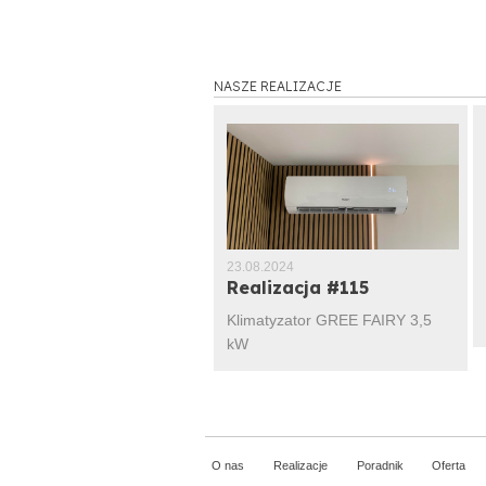
NASZE REALIZACJE
5.2015
23.08.2024
lizacja #101
Realizacja #115
aż Unical Air Crystal 2,6
Klimatyzator GREE FAIRY 3,5
kW
O nas
Realizacje
Poradnik
Oferta