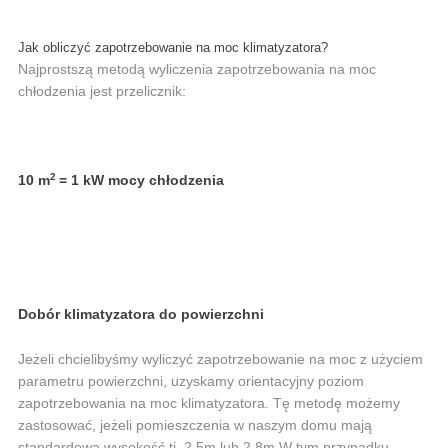
Jak obliczyć zapotrzebowanie na moc klimatyzatora?
Najprostszą metodą wyliczenia zapotrzebowania na moc
chłodzenia jest przelicznik:
2
10 m
= 1 kW mocy chłodzenia
Dobór klimatyzatora do powierzchni
Jeżeli chcielibyśmy wyliczyć zapotrzebowanie na moc z użyciem
parametru powierzchni, uzyskamy orientacyjny poziom
zapotrzebowania na moc klimatyzatora. Tę metodę możemy
zastosować, jeżeli pomieszczenia w naszym domu mają
standardową wysokość tj. 2,5m lub 2,8m W tym przypadku