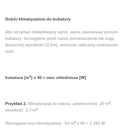
Dobór klimatyzatora do kubatury
Aby otrzymać dokładniejszy wynik, warto zastosować poziom
kubatury. Szczególnie jeżeli nasze pomieszczenia nie mają
klasycznej wysokości (2,5m), wówczas zalecamy zastosować
wzór:
3
kubatura [m
] x 40 = moc chłodnicza [W]
2
Przykład 2.
Klimatyzacja do salonu: powierzchnia: 20 m
,
3
wysokość: 2,7 m
3
Wymagana moc klimatyzatora: 54 m
x 40 = 2 160 W