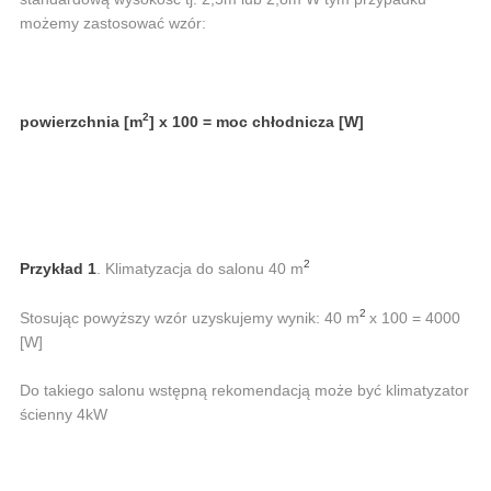
możemy zastosować wzór:
2
powierzchnia [m
] x 100 = moc chłodnicza [W]
2
Przykład 1
. Klimatyzacja do salonu 40 m
2
Stosując powyższy wzór uzyskujemy wynik: 40 m
x 100 = 4000
[W]
Do takiego salonu wstępną rekomendacją może być klimatyzator
ścienny 4kW