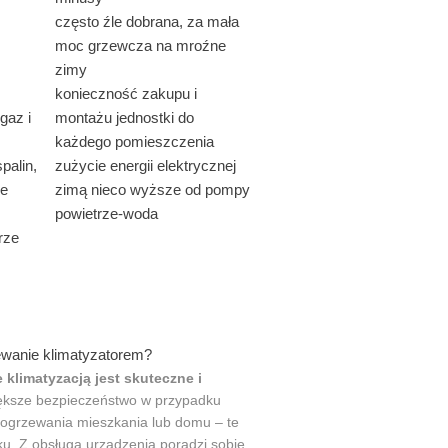
często źle dobrana, za mała
moc grzewcza na mroźne
zimy
konieczność zakupu i
gaz i
montażu jednostki do
każdego pomieszczenia
palin,
zużycie energii elektrycznej
je
zimą nieco wyższe od pompy
powietrze-woda
rze
ewanie klimatyzatorem?
 klimatyzacją jest skuteczne i
iększe bezpieczeństwo w przypadku
grzewania mieszkania lub domu – te
ku. Z obsługą urządzenia poradzi sobie