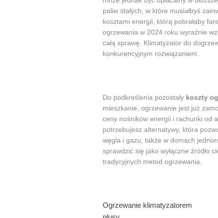
może jednak być opłacalny w dłuższej
paliw stałych, w które musiałbyś zai
kosztami energii, którą pobrałaby far
ogrzewania w 2024 roku wyraźnie wzro
całą sprawę. Klimatyzator do dogrze
konkurencyjnym rozwiązaniem.
Do podkreślenia pozostały
koszty og
mieszkanie, ogrzewanie jest już za
ceny nośników energii i rachunki od a
potrzebujesz alternatywy, która pozw
węgla i gazu, także w domach jednor
sprawdzić się jako wyłączne źródło c
tradycyjnych metod ogrzewania.
Ogrzewanie klimatyzatorem
plusy