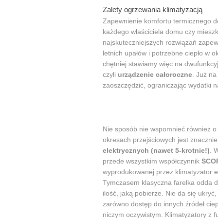
Zalety ogrzewania klimatyzacją
Zapewnienie komfortu termicznego 
każdego właściciela domu czy miesz
najskuteczniejszych rozwiązań zapew
letnich upałów i potrzebne ciepło w 
chętniej stawiamy więc na dwufunkcyj
czyli
urządzenie całoroczne
. Już n
zaoszczędzić, ograniczając wydatki 
Nie sposób nie wspomnieć również o
okresach przejściowych jest znaczni
elektrycznych (nawet 5-krotnie!)
. 
przede wszystkim współczynnik
SCO
wyprodukowanej przez klimatyzator e
Tymczasem klasyczna farelka odda d
ilość, jaką pobierze. Nie da się ukryć
zarówno dostęp do innych źródeł ciepła
niczym oczywistym. Klimatyzatory z 