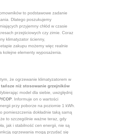
domowników to podstawowe zadanie
kania. Dlatego poszukujemy
niających przyjemny chłód w czasie
okresach przejściowych czy zimie. Coraz
ny klimatyzator ścienny,
a etapie zakupu możemy więc realnie
na kolejne elementy wyposażenia.
 tym, że ogrzewanie klimatyzatorem w
e
tańsze niż stosowanie grzejników
Wybierając model dla siebie, uwzględnij
P/COP
. Informuje on o wartości
nergii przy poborze na poziomie 1 kWh.
o pomieszczenia dokładnie taką samą
, że to szczególnie ważne teraz, gdy
, jak i stabilność cen energii, nie są
funkcją ogrzewania mogą przydać się