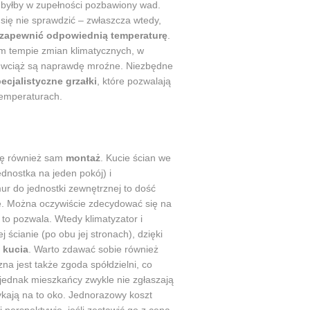
y byłby w zupełności pozbawiony wad.
się nie sprawdzić – zwłaszcza wtedy,
y zapewnić odpowiednią temperaturę
.
 tempie zmian klimatycznych, w
h wciąż są naprawdę mroźne. Niezbędne
ecjalistyczne grzałki
, które pozwalają
temperaturach.
się również sam
montaż
. Kucie ścian we
dnostka na jeden pokój) i
r do jednostki zewnętrznej to dość
ie. Można oczywiście zdecydować się na
 to pozwala. Wtedy klimatyzator i
 ścianie (po obu jej stronach), dzięki
 kucia
. Warto zdawać sobie również
na jest także zgoda spółdzielni, co
jednak mieszkańcy zwykle nie zgłaszają
ymykają na to oko. Jednorazowy koszt