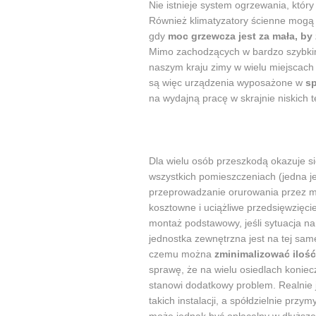
Nie istnieje system ogrzewania, któr
Również klimatyzatory ścienne mogą 
gdy
moc grzewcza jest za mała, b
Mimo zachodzących w bardzo szybkim
naszym kraju zimy w wielu miejscac
są więc urządzenia wyposażone w
sp
na wydajną pracę w skrajnie niskich 
Dla wielu osób przeszkodą okazuje 
wszystkich pomieszczeniach (jedna je
przeprowadzanie orurowania przez mu
kosztowne i uciążliwe przedsięwzięc
montaż podstawowy, jeśli sytuacja na
jednostka zewnętrzna jest na tej samej
czemu można
zminimalizować ilość
sprawę, że na wielu osiedlach koniecz
stanowi dodatkowy problem. Realnie 
takich instalacji, a spółdzielnie prz