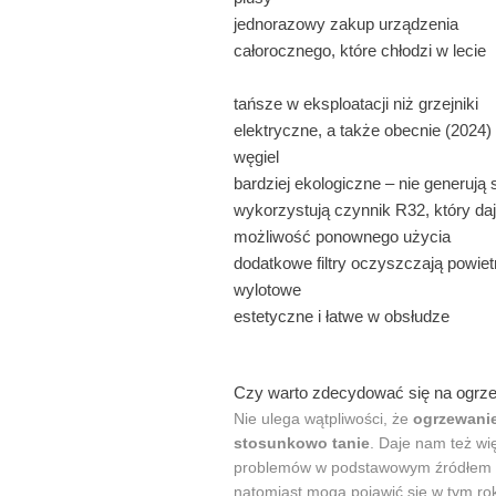
jednorazowy zakup urządzenia
całorocznego, które chłodzi w lecie
tańsze w eksploatacji niż grzejniki
elektryczne, a także obecnie (2024) 
węgiel
bardziej ekologiczne – nie generują s
wykorzystują czynnik R32, który da
możliwość ponownego użycia
dodatkowe filtry oczyszczają powiet
wylotowe
estetyczne i łatwe w obsłudze
Czy warto zdecydować się na ogrz
Nie ulega wątpliwości, że
ogrzewanie
stosunkowo tanie
. Daje nam też w
problemów w podstawowym źródłem o
natomiast mogą pojawić się w tym ro