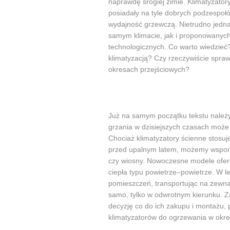
naprawdę srogiej zimie. Klimatyzator
posiadały na tyle dobrych podzespoł
wydajność grzewczą. Nietrudno jedn
samym klimacie, jak i proponowanyc
technologicznych. Co warto wiedzieć
klimatyzacją? Czy rzeczywiście spraw
okresach przejściowych?
Już na samym początku tekstu należy 
grzania w dzisiejszych czasach może 
Chociaż klimatyzatory ścienne stosu
przed upalnym latem, możemy wspomag
czy wiosny. Nowoczesne modele ofer
ciepła typu powietrze–powietrze. W l
pomieszczeń, transportując na zewnąt
samo, tylko w odwrotnym kierunku. 
decyzję co do ich zakupu i montażu, 
klimatyzatorów do ogrzewania w okre