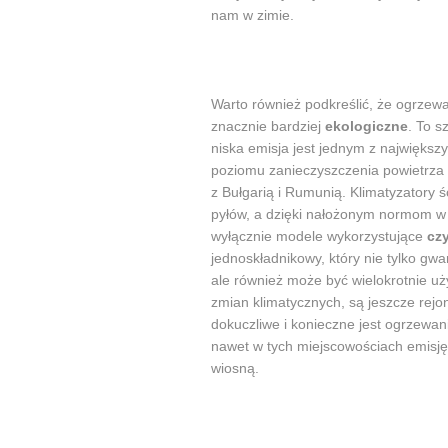
nam w zimie.
Warto również podkreślić, że ogrzewa
znacznie bardziej
ekologiczne
. To s
niska emisja jest jednym z najwięks
poziomu zanieczyszczenia powietrza 
z Bułgarią i Rumunią. Klimatyzatory ś
pyłów, a dzięki nałożonym normom w
wyłącznie modele wykorzystujące
cz
jednoskładnikowy, który nie tylko gw
ale również może być wielokrotnie u
zmian klimatycznych, są jeszcze rejon
dokuczliwe i konieczne jest ogrzewa
nawet w tych miejscowościach emisję
wiosną.