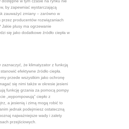
y dostępne w tym czasie na rynku nie
ów, by zapewniać wystarczającą
ak zauważyć zmiany – zarówno w
h przez producentów rozwiązaniach
? Jakie plusy ma ogrzewanie
dzi się jako dodatkowe źródło ciepła w
zaznaczyć, że klimatyzator z funkcją
stanowić efektywne źródło ciepła.
jemy przede wszystkim jako ochronę
ać się nimi także w okresie jesieni
ują funkcję grzania za pomocą pompy
ecie „wypompowują” ciepło z
rz, a jesienią i zimą mogą robić to
Zanim jednak podejmiesz ostateczną
poznaj najważniejsze wady i zalety
sach przejściowych.