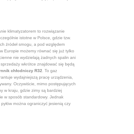
nie klimatyzatorem to rozwiązanie
zczególnie istotne w Polsce, gdzie tzw.
zych źródeł smogu, a pod względem
w Europie możemy równać się już tylko
cienne nie wydzielają żadnych spalin ani
 sprzedaży wkrótce znajdować się będą
ynnik chłodniczy R32
. To gaz
arantuje wydajniejszą pracę urządzenia,
żywany. Oczywiście, mimo postępujących
y w kraju, gdzie zimy są bardziej
nie w sposób standardowy. Jednak
 pyłów można ograniczyć jesienią czy