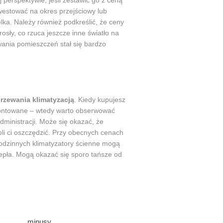
 perspektywie, jeśli zestawić go z ceną
nwestować na okres przejściowy lub
elka. Należy również podkreślić, że ceny
sły, co rzuca jeszcze inne światło na
wania pomieszczeń stał się bardzo
rzewania klimatyzacją
. Kiedy kupujesz
montowane – wtedy warto obserwować
dministracji. Może się okazać, że
oli ci oszczędzić. Przy obecnych cenach
odzinnych klimatyzatory ścienne mogą
iepła. Mogą okazać się sporo tańsze od
minusy