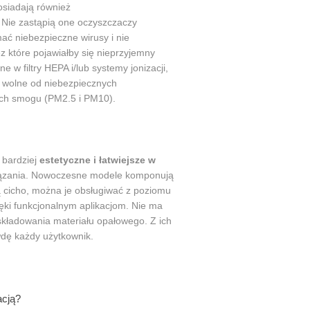
osiadają również
. Nie zastąpią one oczyszczaczy
mać niebezpieczne wirusy i nie
z które pojawiałby się nieprzyjemny
w filtry HEPA i/lub systemy jonizacji,
t wolne od niebezpiecznych
ych smogu (PM2.5 i PM10).
 bardziej
estetyczne i łatwiejsze w
wiązania. Nowoczesne modele komponują
ą cicho, można je obsługiwać z poziomu
ki funkcjonalnym aplikacjom. Nie ma
składowania materiału opałowego. Z ich
dę każdy użytkownik.
acją?