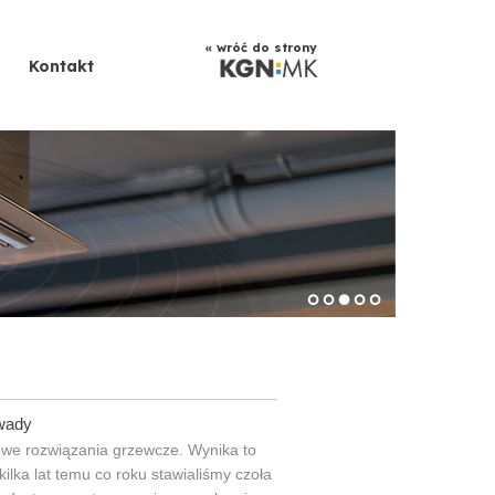
« wróć do strony
Kontakt
 wady
we rozwiązania grzewcze. Wynika to
kilka lat temu co roku stawialiśmy czoła