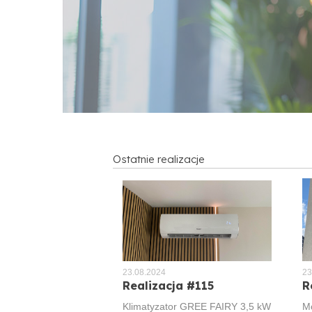
Ostatnie realizacje
23.08.2024
23
2
a #101
Realizacja #115
R
C
k
l Air Crystal 2,6 kW
Klimatyzator GREE FAIRY 3,5 kW
Mo