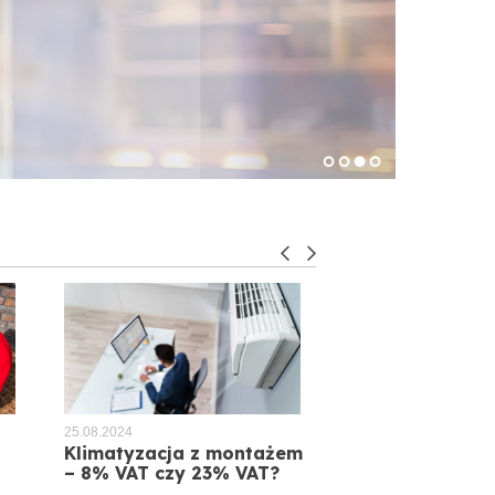
11.11.2021
25.08.2024
11.11.2021
25.08.2024
Realizacja #112
Klimatyzacja z montażem
Realizacja #111
Jak dobrać wyd
– 8% VAT czy 23% VAT?
klimatyzacji?
Montaż klimatyzacji GREE AIRY
Montaż GREE PULA